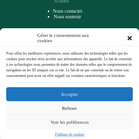
Actions
Nous contacter
Nous soutenir
Gérer le consentement aux
Accès rapide
cookies
Articles
Podcasts
Pour offrir les meilleures expériences, nous utilisons des technologies telles que les
A Propos
cookies pour stocker et/ou accéder aux informations des appareils. Le fait de consentir
Coups de cœur
à ces technologies nous permettra de traiter des données telles que le comportement de
Archives
navigation ou les ID uniques sur ce site. Le fait de ne pas consentir ou de retirer son
consentement peut avoir un effet négatif sur certaines caractéristiques et fonctions.
Liens Importants
Accepter
Mentions légales
Politique de gestion des Cookies
Refuser
La Fugue Journal © 2026 - Tous droits réservés
Voir les préférences
Politique de cookies