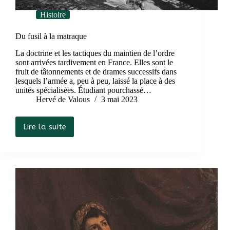
Histoire
Du fusil à la matraque
La doctrine et les tactiques du maintien de l’ordre
sont arrivées tardivement en France. Elles sont le
fruit de tâtonnements et de drames successifs dans
lesquels l’armée a, peu à peu, laissé la place à des
unités spécialisées. Étudiant pourchassé…
Hervé de Valous
3 mai 2023
Lire la suite
Du
fusil
à
la
matraque