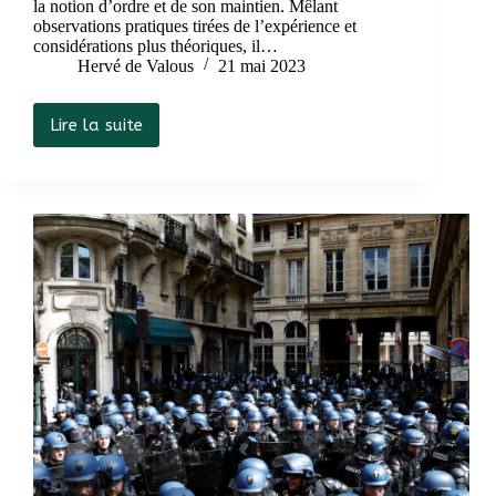
la notion d’ordre et de son maintien. Mêlant
observations pratiques tirées de l’expérience et
considérations plus théoriques, il…
Hervé de Valous
21 mai 2023
Lire la suite
Entretien
avec
le
Colonel
du
Rusquec