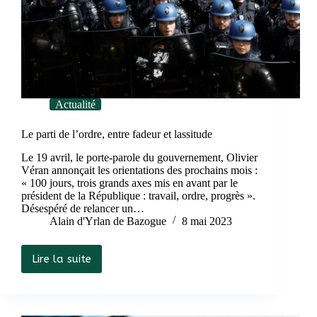
Actualité
Le parti de l’ordre, entre fadeur et lassitude
Le 19 avril, le porte-parole du gouvernement, Olivier
Véran annonçait les orientations des prochains mois :
« 100 jours, trois grands axes mis en avant par le
président de la République : travail, ordre, progrès ».
Désespéré de relancer un…
Alain d'Yrlan de Bazogue
8 mai 2023
Lire la suite
Le
parti
de
l’ordre,
entre