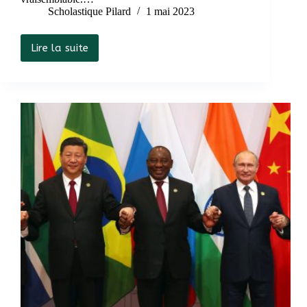
Scholastique Pilard
1 mai 2023
Lire la suite
Britannicus,
ou
quand
les
désirs
font
désordres