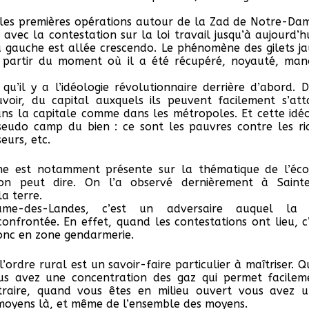
 les premières opérations autour de la Zad de Notre-Da
avec la contestation sur la loi travail jusqu’à aujourd’hu
ra gauche est allée crescendo. Le phénomène des gilets jau
 partir du moment où il a été récupéré, noyauté, man
qu’il y a l’idéologie révolutionnaire derrière d’abord. D
voir, du capital auxquels ils peuvent facilement s’at
ns la capitale comme dans les métropoles. Et cette idé
seudo camp du bien : ce sont les pauvres contre les ric
eurs, etc.
he est notamment présente sur la thématique de l’écol
l’on peut dire. On l’a observé dernièrement à Saint
a terre.
ame-des-Landes, c’est un adversaire auquel la 
confrontée. En effet, quand les contestations ont lieu, 
onc en zone gendarmerie.
l’ordre rural est un savoir-faire particulier à maîtriser.
ous avez une concentration des gaz qui permet facilem
traire, quand vous êtes en milieu ouvert vous avez un
moyens là, et même de l’ensemble des moyens.