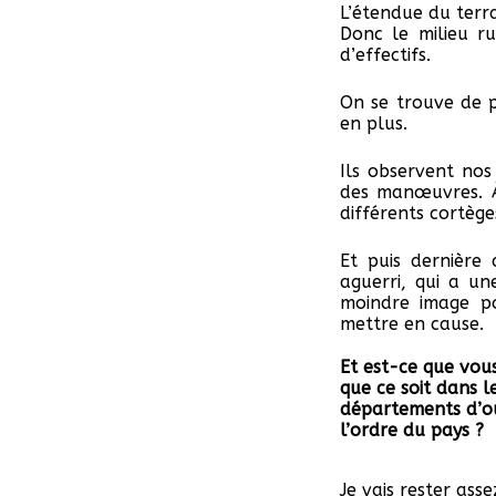
L’étendue du terra
Donc le milieu r
d’effectifs.
On se trouve de p
en plus.
Ils observent no
des manœuvres. À
différents cortège
Et puis dernière 
aguerri, qui a un
moindre image po
mettre en cause.
Et est-ce que vous
que ce soit dans l
départements d’ou
l’ordre du pays ?
Je vais rester asse