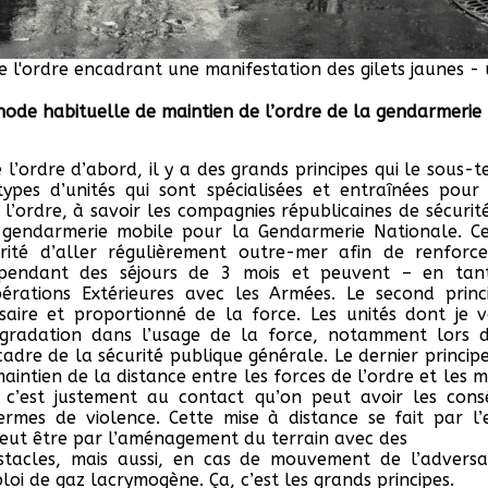
e l'ordre encadrant une manifestation des gilets jaunes -
hode habituelle de maintien de l’ordre de la gendarmerie
 l’ordre d’abord, il y a des grands principes qui le sous-
ypes d’unités qui sont spécialisées et entraînées pour 
l’ordre, à savoir les compagnies républicaines de sécurit
 gendarmerie mobile pour la Gendarmerie Nationale. Ce
arité d’aller régulièrement outre-mer afin de renforc
pendant des séjours de 3 mois et peuvent – en tant 
érations Extérieures avec les Armées. Le second princi
saire et proportionné de la force. Les unités dont je 
gradation dans l’usage de la force, notamment lors de
cadre de la sécurité publique générale. Le dernier princip
 maintien de la distance entre les forces de l’ordre et les 
 c’est justement au contact qu’on peut avoir les cons
ermes de violence. Cette mise à distance se fait par l
 peut être par l’aménagement du terrain avec des
bstacles, mais aussi, en cas de mouvement de l’adversa
loi de gaz lacrymogène. Ça, c’est les grands principes.