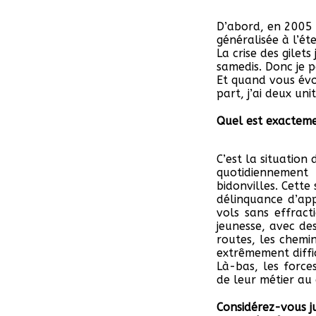
D’abord, en 2005 d
généralisée à l’ét
La crise des gilets
samedis. Donc je p
Et quand vous évo
part, j’ai deux uni
Quel est exacteme
C’est la situation
quotidiennement 
bidonvilles. Cett
délinquance d’app
vols sans effrac
jeunesse, avec de
routes, les chemin
extrêmement diffic
Là-bas, les force
de leur métier au 
Considérez-vous j