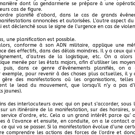
 manière dont la gendarmerie se prépare à une opérati
ieurs cas de figure.
’ordre planifié d’abord, dans le cas de grands événe
anifestations annoncées et autorisées. L’autre aspect du
qui est déclenché sous le signe de l’urgence en cas de viole
s, une planification est possible.
lors, conforme à son ADN militaire, applique une mé
e des effectifs, dans des délais moindres. Il y a ceux qui
ignement, d’autres de la logistique, etc. On a alo
ique menée par les états majors, afin d’utiliser les moyen
 puis, dans ce genre d’événements planifiés, on a 
r exemple, pour revenir à des choses plus actuelles, il y
n gère des manifestations où les organisations, telles
nent le lead du mouvement, que lorsqu’il n’y a pas d’i
ts jaunes).
ns des interlocuteurs avec qui on peut s’accorder, sous l’
sur un itinéraire de la manifestation, sur des horaires, s
 service d’ordre, etc. Cela a un grand intérêt parce qu’ 
ses à l’avance et ensuite, en conduite, on a le contact 
ce qui va se passer. Si la manifestation évolue d’une cert
re comprendre les actions des forces de l’ordre et donc