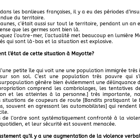
ans les banlieues françaises, il y a eu des périodes d’insu
endue du territoire.
 jaunes, c’était aussi sur tout le territoire, pendant un an 
ense que les germes sont bien là.
quez l’outre-mer, l’actualité met beaucoup en lumière 
tés qui sont là-bas et la situation est explosive.
nt l’état de cette situation à Mayotte?
 d’une petite île qui voit une une population immigrée très
sur son sol. C’est une population très pauvre qui s’
e surpopulation génère bien évidemment une délinquance d
ropriation comprend les cambriolages, les tentatives d
tion et les atteintes à la personne.] très importante, 
s situations de coupeurs de route [Bandits pratiquant le 
s, souvent en agressant les automobilistes] qui rendent l
ile.
s de l’ordre sont systématiquement confronté à la violen
quotidien, et leur sécurité est souvent menacée.
ustement qu’il y a une augmentation de la violence verbal