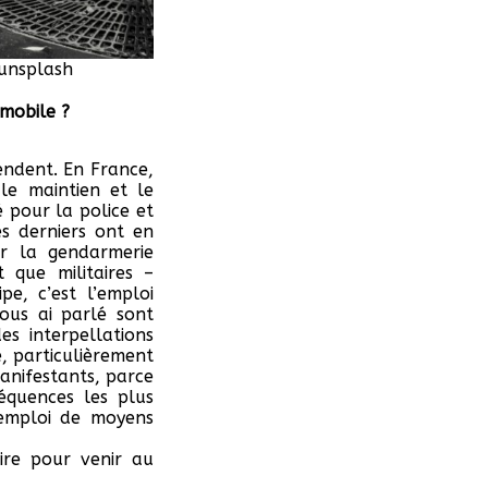
 unsplash
 mobile ?
tendent. En France,
le maintien et le
é pour la police et
s derniers ont en
er la gendarmerie
que militaires –
pe, c’est l’emploi
vous ai parlé sont
s interpellations
e, particulièrement
manifestants, parce
équences les plus
’emploi de moyens
ire pour venir au