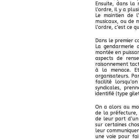
Ensuite, dans la
l’ordre, il y a plus
Le maintien de l
musicaux, ou de m
l’ordre, c’est ce 
Dans le premier ca
La gendarmerie a
montée en puissanc
aspects de rense
raisonnement tact
à la menace. Et
organisateurs. Pa
facilité lorsqu’o
syndicales, pren
identifié (type gile
On a alors au moi
de la préfecture, 
de leur part d’un
sur certaines cho
leur communiquer 
une voie pour fai