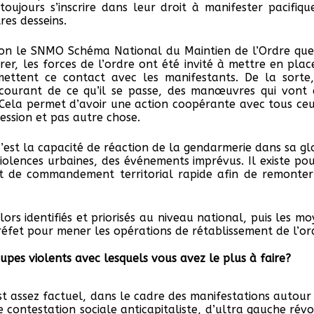
toujours s’inscrire dans leur droit à manifester pacifiq
res desseins.
lon le SNMO Schéma National du Maintien de l’Ordre que
rer, les forces de l’ordre ont été invité à mettre en plac
rmettent ce contact avec les manifestants. De la sorte,
courant de ce qu’il se passe, des manœuvres qui vont 
 Cela permet d’avoir une action coopérante avec tous ceu
ression et pas autre chose.
’est la capacité de réaction de la gendarmerie dans sa glo
olences urbaines, des événements imprévus. Il existe po
 de commandement territorial rapide afin de remonte
lors identifiés et priorisés au niveau national, puis les m
réfet pour mener les opérations de rétablissement de l’or
upes violents avec lesquels vous avez le plus à faire?
st assez factuel, dans le cadre des manifestations autour
e contestation sociale anticapitaliste, d’ultra gauche révo