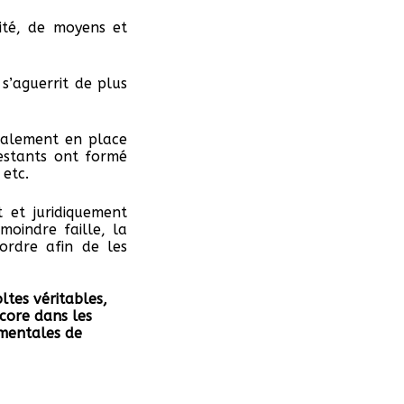
ité, de moyens et
s’aguerrit de plus
galement en place
estants ont formé
 etc.
t et juridiquement
moindre faille, la
ordre afin de les
ltes véritables,
ncore dans les
amentales de