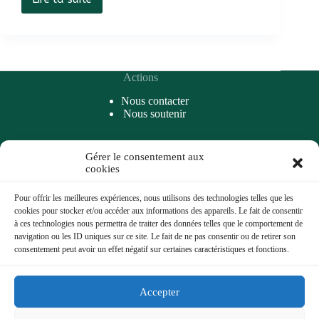
630
millions
pour
taper
dans
un
Actions
ballon
Nous contacter
Nous soutenir
Gérer le consentement aux
Accès rapide
cookies
Articles
Podcasts
Pour offrir les meilleures expériences, nous utilisons des technologies telles que les
A Propos
cookies pour stocker et/ou accéder aux informations des appareils. Le fait de consentir
Coups de cœur
à ces technologies nous permettra de traiter des données telles que le comportement de
Archives
navigation ou les ID uniques sur ce site. Le fait de ne pas consentir ou de retirer son
consentement peut avoir un effet négatif sur certaines caractéristiques et fonctions.
Liens Importants
Accepter
Mentions légales