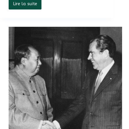
Lire la suite
Culte
et
culture
du
corps