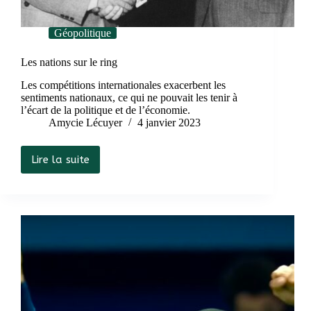
Géopolitique
Les nations sur le ring
Les compétitions internationales exacerbent les
sentiments nationaux, ce qui ne pouvait les tenir à
l’écart de la politique et de l’économie.
Amycie Lécuyer
4 janvier 2023
Lire la suite
Les
nations
sur
le
ring