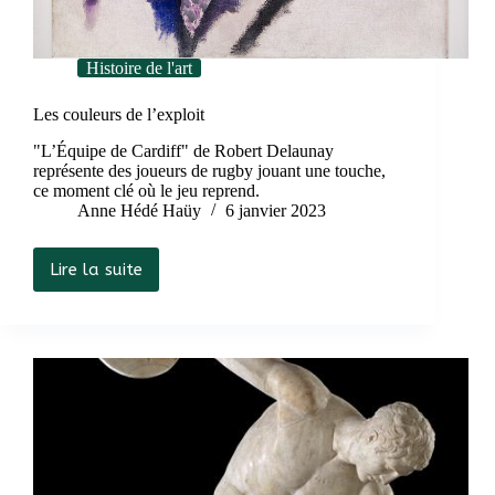
Histoire de l'art
Les couleurs de l’exploit
"L’Équipe de Cardiff" de Robert Delaunay
représente des joueurs de rugby jouant une touche,
ce moment clé où le jeu reprend.
Anne Hédé Haüy
6 janvier 2023
Lire la suite
Les
couleurs
de
l’exploit