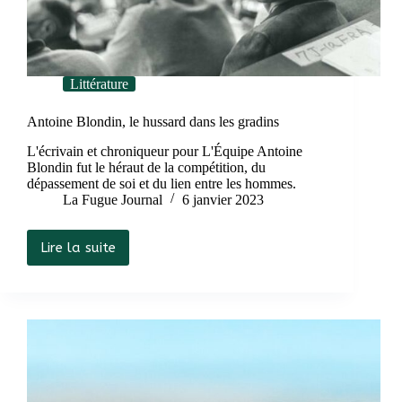
Littérature
Antoine Blondin, le hussard dans les gradins
L'écrivain et chroniqueur pour L'Équipe Antoine
Blondin fut le héraut de la compétition, du
dépassement de soi et du lien entre les hommes.
La Fugue Journal
6 janvier 2023
Lire la suite
Antoine
Blondin,
le
hussard
dans
les
gradins