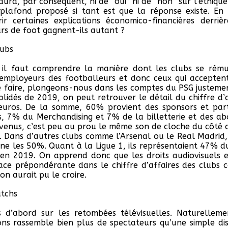
y aura, par conséquent, ni de “oui” ni de “non” sur l’éthique
plafond proposé si tant est que la réponse existe. En 
ir certaines explications économico-financières derri
urs de foot gagnent-ils autant ?
lubs
il faut comprendre la manière dont les clubs se rému
 employeurs des footballeurs et donc ceux qui accepten
 faire, plongeons-nous dans les comptes du PSG justemen
lidés de 2019, on peut retrouver le détail du chiffre d’af
’euros. De la somme, 60% provient des sponsors et par
ls, 7% du Merchandising et 7% de la billetterie et des a
revenus, c’est peu ou prou le même son de cloche du côté 
 Dans d’autres clubs comme l’Arsenal ou le Real Madrid, 
ine les 50%. Quant à la Ligue 1, ils représentaient 47% du
en 2019. On apprend donc que les droits audiovisuels e
ace prépondérante dans le chiffre d’affaires des clubs 
on aurait pu le croire.
tchs
 d’abord sur les retombées télévisuelles. Naturelleme
ons rassemble bien plus de spectateurs qu’une simple di