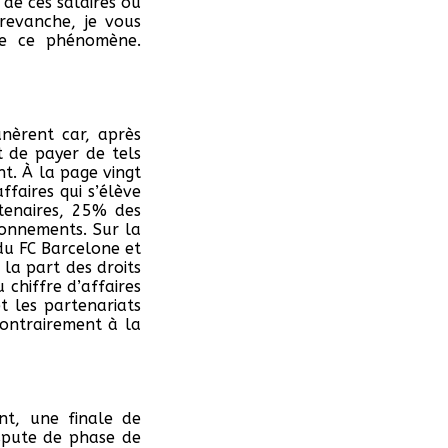
 de ces salaires ou
revanche, je vous
ère ce phénomène.
nèrent car, après
t de payer de tels
t. À la page vingt
faires qui s’élève
tenaires, 25% des
bonnements. Sur la
du FC Barcelone et
la part des droits
 chiffre d’affaires
t les partenariats
contrairement à la
nt, une finale de
spute de phase de