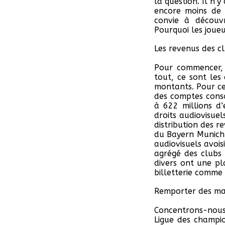
la question. Il n’
encore moins de 
convie à découvr
Pourquoi les joue
Les revenus des c
Pour commencer, 
tout, ce sont les
montants. Pour ce
des comptes conso
à 622 millions d
droits audiovisue
distribution des 
du Bayern Munich.
audiovisuels avois
agrégé des clubs 
divers ont une pl
billetterie comme 
Remporter des ma
Concentrons-nous
Ligue des champi