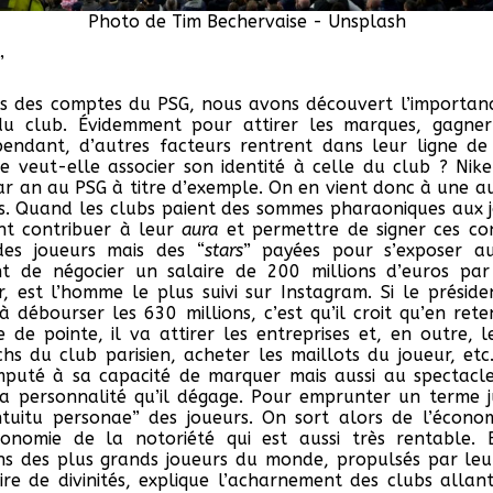
Photo de Tim Bechervaise - Unsplash
”
s des comptes du PSG, nous avons découvert l’importanc
du club. Évidemment pour attirer les marques, gagner
endant, d’autres facteurs rentrent dans leur ligne d
e veut-elle associer son identité à celle du club ? Nik
par an au PSG à titre d’exemple. On en vient donc à une au
rs. Quand les clubs paient des sommes pharaoniques aux jo
ent contribuer à leur
aura
et permettre de signer ces con
des joueurs mais des “
stars
” payées pour s’exposer au 
nt de négocier un salaire de 200 millions d’euros pa
, est l’homme le plus suivi sur Instagram. Si le préside
à débourser les 630 millions, c’est qu’il croit qu’en re
 de pointe, il va attirer les entreprises et, en outre, l
hs du club parisien, acheter les maillots du joueur, etc.
mputé à sa capacité de marquer mais aussi au spectacle 
 la personnalité qu’il dégage. Pour emprunter un terme ju
”Intuitu personae” des joueurs. On sort alors de l’écon
onomie de la notoriété qui est aussi très rentable. Enf
ins des plus grands joueurs du monde, propulsés par le
oire de divinités, explique l’acharnement des clubs allan