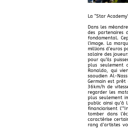
La “Star Academy
Dans les méandre
des partenaires 
fondamental. Cep
l’image. La marqu
millions d’euros 
salaire des joueu
pour qu’ils puiss
plus seulement 
Ronaldo, qui vie
saoudien Al-Nassr
Germain est prêt 
36
km/h de vitesse
regarder les matc
plus seulement i
public ainsi qu’à
financiarisent l’
tomber dans l’éc
caractérise certa
rang d’artistes v