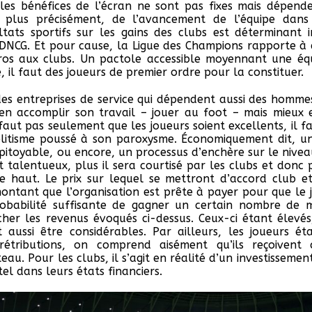
, les bénéfices de l’écran ne sont pas fixes mais dépen
 plus précisément, de l’avancement de l’équipe dans 
ltats sportifs sur les gains des clubs est déterminant 
NCG. Et pour cause, la Ligue des Champions rapporte à 
uros aux clubs. Un pactole accessible moyennant une éq
e, il faut des joueurs de premier ordre pour la constituer.
es entreprises de service qui dépendent aussi des hommes, 
en accomplir son travail – jouer au foot – mais mieux e
 faut pas seulement que les joueurs soient excellents, il fau
l’élitisme poussé à son paroxysme. Économiquement dit, une
itoyable, ou encore, un processus d’enchère sur le niveau
t talentueux, plus il sera courtisé par les clubs et donc p
le haut. Le prix sur lequel se mettront d’accord club et
montant que l’organisation est prête à payer pour que le 
obabilité suffisante de gagner un certain nombre de ma
er les revenus évoqués ci-dessus. Ceux-ci étant élevés
t aussi être considérables. Par ailleurs, les joueurs é
 rétributions, on comprend aisément qu’ils reçoiven
au. Pour les clubs, il s’agit en réalité d’un investissement 
l dans leurs états financiers.