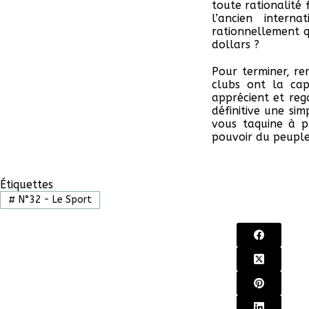
toute rationalité 
l’ancien intern
rationnellement q
dollars ?
Pour terminer, re
clubs ont la cap
apprécient et reg
définitive une si
vous taquine à pr
pouvoir du peuple
Étiquettes
#
N°32 - Le Sport