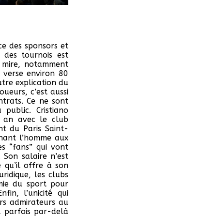
e des sponsors et
 des tournois est
e mire, notamment
e verse environ 80
tre explication du
ueurs, c’est aussi
trats. Ce ne sont
public. Cristiano
r an avec le club
nt du Paris Saint-
tenant l’homme aux
es “fans” qui vont
 Son salaire n’est
qu’il offre à son
ridique, les clubs
omie du sport pour
in, l’unicité qui
urs admirateurs au
t parfois par-delà