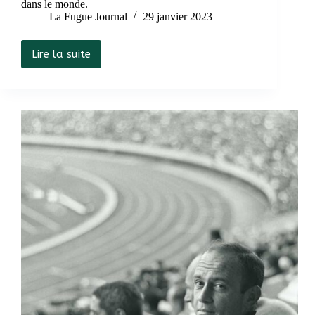
dans le monde.
La Fugue Journal
29 janvier 2023
Lire la suite
Christophe
Dickès:
« Le
pontificat
de
Benoît
XVI
était
un
pontificat
enseignant »