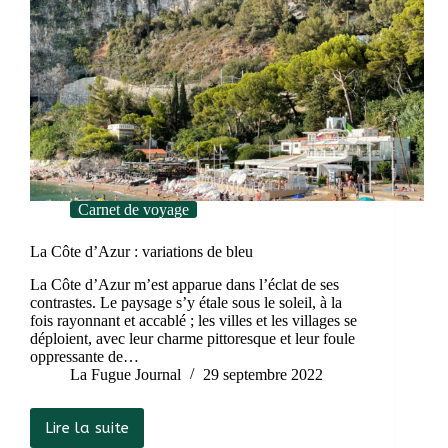
Carnet de voyage
La Côte d’Azur : variations de bleu
La Côte d’Azur m’est apparue dans l’éclat de ses
contrastes. Le paysage s’y étale sous le soleil, à la
fois rayonnant et accablé ; les villes et les villages se
déploient, avec leur charme pittoresque et leur foule
oppressante de…
La Fugue Journal
29 septembre 2022
Lire la suite
La