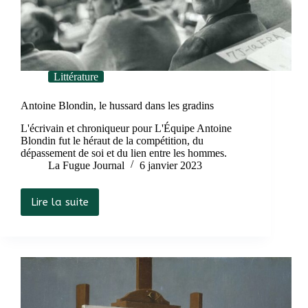
Littérature
Antoine Blondin, le hussard dans les gradins
L'écrivain et chroniqueur pour L'Équipe Antoine
Blondin fut le héraut de la compétition, du
dépassement de soi et du lien entre les hommes.
La Fugue Journal
6 janvier 2023
Lire la suite
Antoine
Blondin,
le
hussard
dans
les
gradins