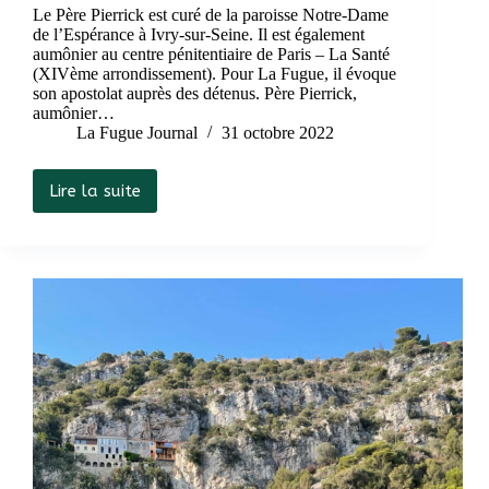
Le Père Pierrick est curé de la paroisse Notre-Dame
de l’Espérance à Ivry-sur-Seine. Il est également
aumônier au centre pénitentiaire de Paris – La Santé
(XIVème arrondissement). Pour La Fugue, il évoque
son apostolat auprès des détenus. Père Pierrick,
aumônier…
La Fugue Journal
31 octobre 2022
Lire la suite
Détention
et
spiritualité
:
entretien
avec
le
Père
Pierrick,
aumônier
de
prison