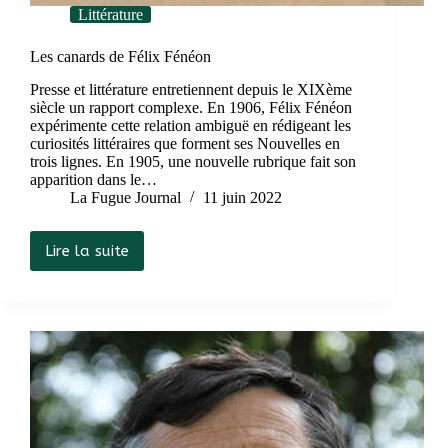
Littérature
Les canards de Félix Fénéon
Presse et littérature entretiennent depuis le XIXème
siècle un rapport complexe. En 1906, Félix Fénéon
expérimente cette relation ambiguë en rédigeant les
curiosités littéraires que forment ses Nouvelles en
trois lignes. En 1905, une nouvelle rubrique fait son
apparition dans le…
La Fugue Journal
11 juin 2022
Lire la suite
Les
canards
de
Félix
Fénéon