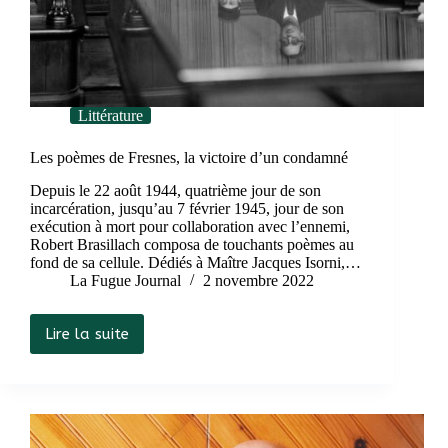
Littérature
Les poèmes de Fresnes, la victoire d’un condamné
Depuis le 22 août 1944, quatrième jour de son
incarcération, jusqu’au 7 février 1945, jour de son
exécution à mort pour collaboration avec l’ennemi,
Robert Brasillach composa de touchants poèmes au
fond de sa cellule. Dédiés à Maître Jacques Isorni,…
La Fugue Journal
2 novembre 2022
Lire la suite
Les
poèmes
de
Fresnes,
la
victoire