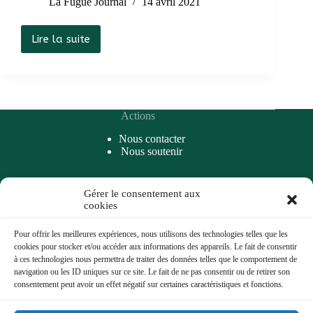
La Fugue Journal
14 avril 2021
Lire la suite
Questions
entretien
M.
De
Jaeghere
Actions
Nous contacter
Nous soutenir
Gérer le consentement aux
Accès rapide
cookies
Articles
Podcasts
Pour offrir les meilleures expériences, nous utilisons des technologies telles que les
A Propos
cookies pour stocker et/ou accéder aux informations des appareils. Le fait de consentir
Coups de cœur
à ces technologies nous permettra de traiter des données telles que le comportement de
Archives
navigation ou les ID uniques sur ce site. Le fait de ne pas consentir ou de retirer son
consentement peut avoir un effet négatif sur certaines caractéristiques et fonctions.