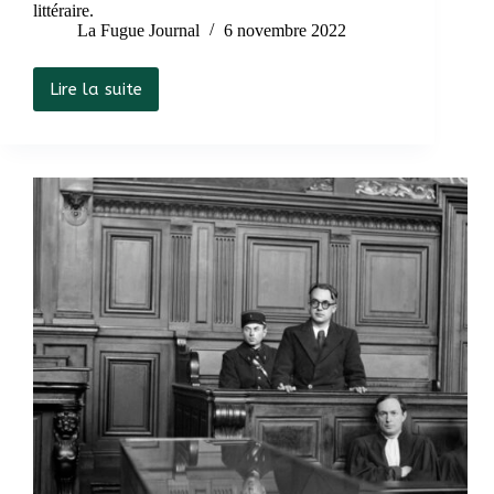
littéraire.
La Fugue Journal
6 novembre 2022
Lire la suite
Jorge
Luis
Borges
:
l’écriture
à
l’échelle
de
l’infini